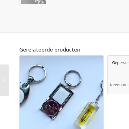
Gerelateerde producten
Geperson
Mondkapje (eigen)
design
Neem conta