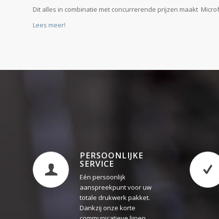
PERSOONLIJKE
SERVICE
Eén persoonlijk
aanspreekpunt voor uw
totale drukwerk pakket.
Dankzij onze korte
communicatieve lijnen
kunt u ons altijd
bereiken. Wij staan altijd
u klaar.