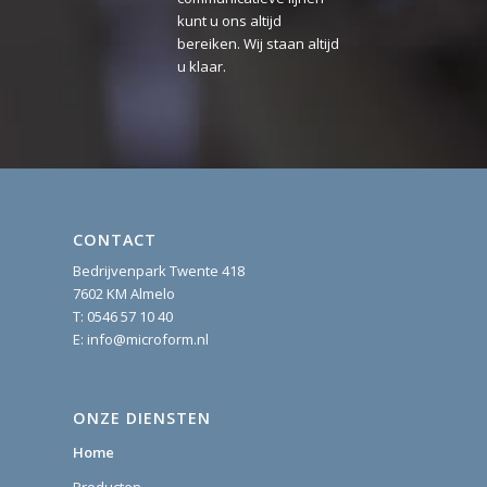
CONTACT
Bedrijvenpark Twente 418
7602 KM Almelo
T:
0546 57 10 40
E:
info@microform.nl
ONZE DIENSTEN
Home
Producten
Drukwerk (en/of digitaal)
Etiketten
Design & DTP