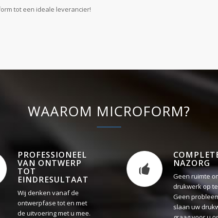
WAAROM MICROFORM?
PROFESSIONEEL
COMPLET
VAN ONTWERP
NAZORG
TOT
Geen ruimte o
EINDRESULTAAT
drukwerk op te
Wij denken vanaf de
Geen probleem
ontwerpfase tot en met
slaan uw druk
de uitvoering met u mee.
graag voor u o
Dankzij onze jarenlange
ervaring zijn we in staat
om u uitstekend
adviseren!