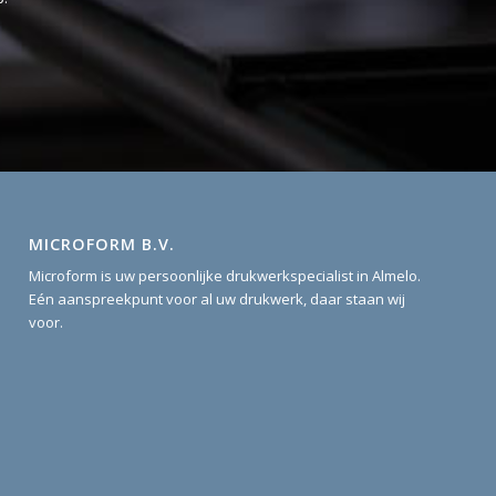
MICROFORM B.V.
Microform is uw persoonlijke drukwerkspecialist in Almelo.
Eén aanspreekpunt voor al uw drukwerk, daar staan wij
voor.