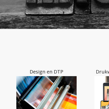
Design en DTP
Drukw
Carwrap | Sign | F.C.
V