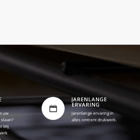
E
JARENLANGE
ERVARING
m uw
Jarenlange ervaring in
 slaan?
alles omtrent drukwerk.
! Wij
werk
p.