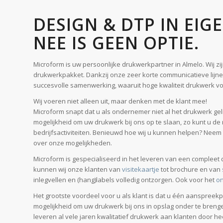
Microform is uw persoonlijke drukwerkpartner in Almelo. Wij z
drukwerkpakket. Dankzij onze zeer korte communicatieve lijn
succesvolle samenwerking, waaruit hoge kwaliteit drukwerk v
Wij voeren niet alleen uit, maar denken met de klant mee!
Microform snapt dat u als ondernemer niet al het drukwerk gel
mogelijkheid om uw drukwerk bij ons op te slaan, zo kunt u de
bedrijfsactiviteiten. Benieuwd hoe wij u kunnen helpen? Neem g
over onze mogelijkheden.
Microform is gespecialiseerd in het leveren van een compleet
kunnen wij onze klanten van
visitekaartje
tot brochure en van
inlegvellen en (hang)labels volledig ontzorgen. Ook voor het
o
Het grootste voordeel voor u als klant is dat u één aanspreekp
mogelijkheid om uw drukwerk bij ons in opslag onder te breng
leveren al vele jaren kwalitatief drukwerk aan klanten door he
Dit alles in combinatie met concurrerende prijzen maakt Microf
Lees meer!