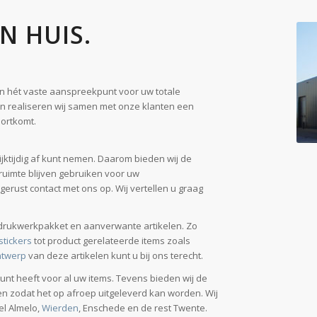
ijn hét vaste aanspreekpunt voor uw totale
en realiseren wij samen met onze klanten een
oortkomt.
ijktijdig af kunt nemen. Daarom bieden wij de
 ruimte blijven gebruiken voor uw
erust contact met ons op. Wij vertellen u graag
 drukwerkpakket en aanverwante artikelen. Zo
stickers
tot product gerelateerde items zoals
ntwerp
van deze artikelen kunt u bij ons terecht.
unt heeft voor al uw items. Tevens bieden wij de
en zodat het op afroep uitgeleverd kan worden. Wij
el Almelo,
Wierden
, Enschede en de rest Twente.
orm tot een ideale leverancier!