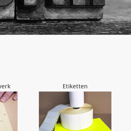
werk
Etiketten
len
Kleding bedrukken |