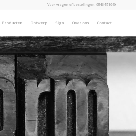
Voor vragen of bestellingen:
0546-571040
Producten
Ontwerp
Sign
Over ons
Contact