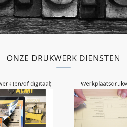
ONZE DRUKWERK DIENSTEN
erk (en/of digitaal)
Werkplaatsdruk
erpakkingen |
Promotie artike