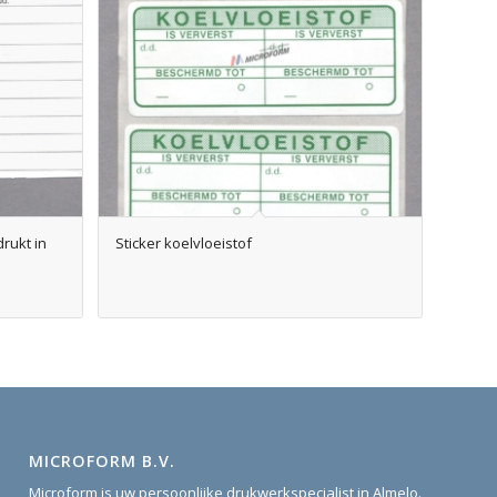
rukt in
Sticker koelvloeistof
MICROFORM B.V.
Microform is uw persoonlijke drukwerkspecialist in Almelo.