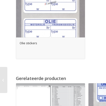
Olie stickers
Gerelateerde producten
Werkorder Citroën