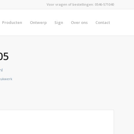
Voor vragen of bestellingen:
0546-571040
Producten
Ontwerp
Sign
Over ons
Contact
05
nl
rukwerk