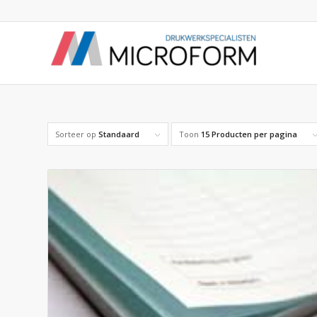
Sorteer op
Standaard
Toon
15 Producten per pagina