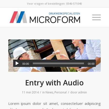
Voor vragen of bestellingen:
0546-571040
00:00
00:00
Entry with Audio
/
/
11 mei 2014
in
News
,
Personal
door
admin
Lorem ipsum dolor sit amet, consectetuer adipiscing