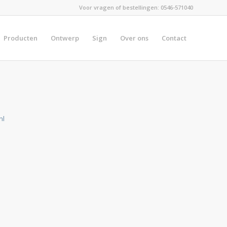
Voor vragen of bestellingen:
0546-571040
Producten
Ontwerp
Sign
Over ons
Contact
nl