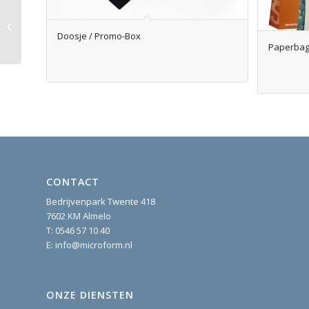
Gepersonaliseerde
paraplu
Doosje / Promo-Box
Paperba
CONTACT
Bedrijvenpark Twente 418
7602 KM Almelo
T:
0546 57 10 40
E:
info@microform.nl
ONZE DIENSTEN