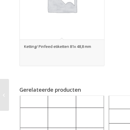
Ketting/ Pinfeed etiketten 81x 48,8 mm
Gerelateerde producten
Ketting/ Pinfeed etiketten 89x 36,1
mm