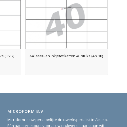
s (3 x 7)
A4 laser- en inkjetetiketten 40 stuks (4 x 10)
MICROFORM B.V.
Microform is uw persoonlijke drukwerkspecialist in Almelo.
Eén aanspreekpunt voor al uw drukwerk, daar staan wij