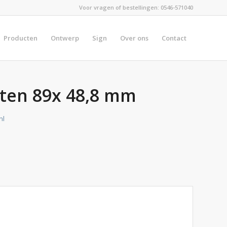
Voor vragen of bestellingen:
0546-571040
Producten
Ontwerp
Sign
Over ons
Contact
tten 89x 48,8 mm
nl