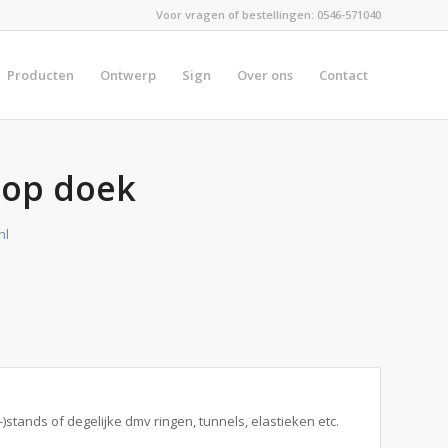
Voor vragen of bestellingen:
0546-571040
Producten
Ontwerp
Sign
Over ons
Contact
 op doek
nl
stands of degelijke dmv ringen, tunnels, elastieken etc.