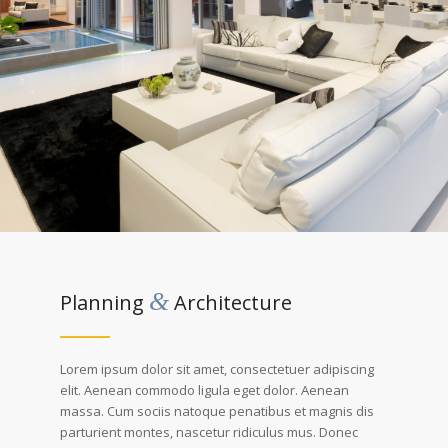
&
Planning
Architecture
Lorem ipsum dolor sit amet, consectetuer adipiscing
elit. Aenean commodo ligula eget dolor. Aenean
massa. Cum sociis natoque penatibus et magnis dis
parturient montes, nascetur ridiculus mus. Donec