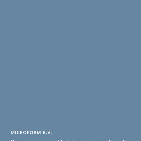
MICROFORM B.V.
Microform is uw persoonlijke drukwerkspecialist in Almelo. Eén
aanspreekpunt voor al uw drukwerk, daar staan wij voor.