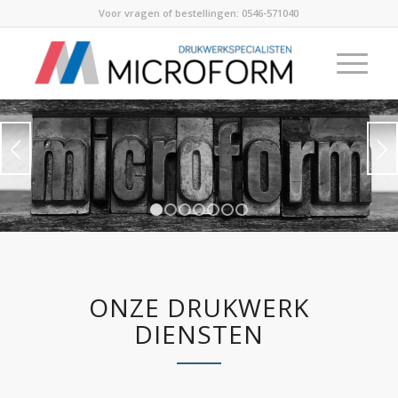
Voor vragen of bestellingen:
0546-571040
1
2
3
4
5
6
7
ONZE DRUKWERK
DIENSTEN
Design en DTP