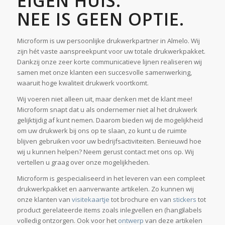
NEE IS GEEN OPTIE.
Microform is uw persoonlijke drukwerkpartner in Almelo. Wij
zijn hét vaste aanspreekpunt voor uw totale drukwerkpakket.
Dankzij onze zeer korte communicatieve lijnen realiseren wij
samen met onze klanten een succesvolle samenwerking,
waaruit hoge kwaliteit drukwerk voortkomt.
Wij voeren niet alleen uit, maar denken met de klant mee!
Microform snapt dat u als ondernemer niet al het drukwerk
gelijktijdig af kunt nemen. Daarom bieden wij de mogelijkheid
om uw drukwerk bij ons op te slaan, zo kunt u de ruimte
blijven gebruiken voor uw bedrijfsactiviteiten. Benieuwd hoe
wij u kunnen helpen? Neem gerust contact met ons op. Wij
vertellen u graag over onze mogelijkheden.
Microform is gespecialiseerd in het leveren van een compleet
drukwerkpakket en aanverwante artikelen. Zo kunnen wij
onze klanten van
visitekaartje
tot brochure en van
stickers
tot
product gerelateerde items zoals inlegvellen en (hang)labels
volledig ontzorgen. Ook voor het
ontwerp
van deze artikelen
kunt u bij ons terecht.