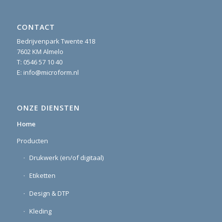
CONTACT
Bedrijvenpark Twente 418
7602 KM Almelo
T:
0546 57 10 40
E:
info@microform.nl
ONZE DIENSTEN
Home
Producten
Drukwerk (en/of digitaal)
Etiketten
Design & DTP
Kleding
Sign / Vlaggen